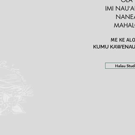
OLA
IMI NAUʻ
NANE
MAHA
ME KE AL
KUMU KAWENA
Halau Stud