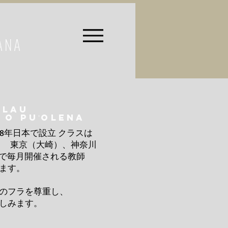
ANA
ĀLAU
 O PUʻOLENA
08年日本で設立 クラスは
)、 東京（大崎）、神奈川
KIで毎月開催される教師
ます。
のフラを尊重し、
しみます。