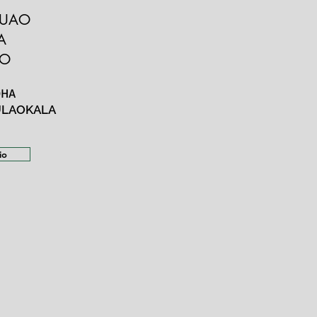
AUAO
A
LO
OHA
ULAOKALA
io